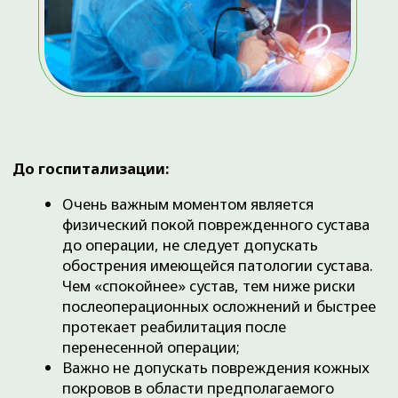
кардиомагнил и др.), то необходимо
исключить прием данной группы
препаратов не менее чем за 7 дней до даты
предполагаемой операции. Это снизит риск
повышенной кровоточивости во время
самой операции и в послеоперационном
периоде;
Для женщин — не иметь гель-лак на
пальцах (хотя бы на указательных и средних
пальцах обеих рук). Данная рекомендация
продиктована необходимостью
использования пальцевого датчика
кардиомонитора во время
анестезиологического пособия.;
Обратите внимание и еще раз
перепроверьте, собран ли весь список
необходимых обследований (проверьте
срок годности) и консультаций
специалистов, а также имеется ли у вас
направление на госпитализацию по форме
057/у-04 (для оперативного лечения по
ОМС). Отсутствие необходимых
документов и анализов может стать
причиной задержки операции, а в
некоторых случаях может стать причиной
отказа в проведении оперативного лечения.