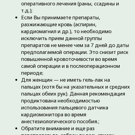
Госпитализация и сама операция:
Средние сроки госпитализации при
обычной артроскопии коленного сустава
составляют 3 дня;
Госпитализация в травматолого-
ортопедическое отделение ОКБ №1
осуществляется через отделение плановых
госпитализаций ОКБ №1 на ул. Семовских,
10, к. 1 (см. схему ниже);
После заведения истории болезни Вас
направят в травматолого-ортопедическое
отделение (5 этаж). По прибытии в
отделение Вас на посту встретит
медицинский персонал, вместе с которым
Вы оформите оставшиеся документы, и
будет определена палата.;
После оформления Вас осмотрят лечащий
врач и врач анестезиолог, проверят
подготовленные Вами анализы и оформят
клиническую историю болезни;
День операции. Почти всегда операция
осуществляется на следующий день!
Артроскопия коленного сустава проводится
под регионарной анестезий, при которой
вы находитесь в сознании, но болевых
ощущений не испытываете. После операции
Вас переводят в палату.