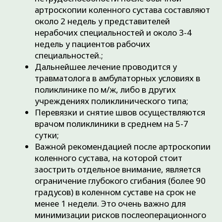
Что лечим:
О клинике:
Преимущества
Артрозы
Наши цены
Грыжи позвоночника
Наши акции
Повреждения менисков
Лицензии
Повреждения связок
Отзывы
Hallux valgus
Наши партнеры
Травмы
Пациентам
Синовиты
Артриты
Правовая и
юридическая
информация