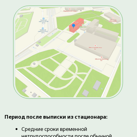
ОСТАЛИСЬ ВОПРОСЫ?
Оставьте свои данные, и наш администратор
свяжется с вами для подбора удобного времени.
+7
ЖДУ ЗВОНКА
Нажимая на кнопку ЖДУ ЗВОНКА,
вы даете
Согласие на обработку
персональных данных
и
принимаете
Пользовательское
соглашение
.