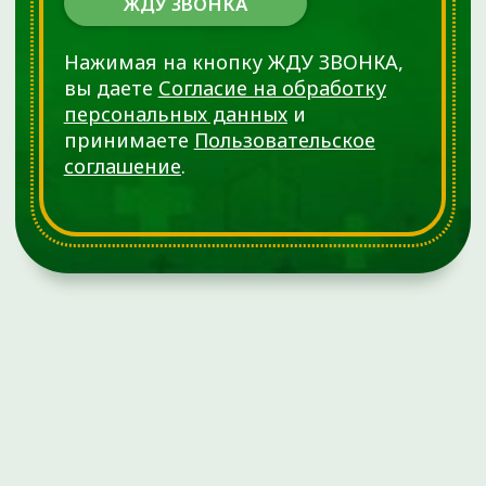
прайс-листа. Однако во избежание возможных
недоразумений советуем уточнять стоимость услуг в
регистратуре по телефону +7 (3452) 588-599. Размещенный
прайс не является офертой. Медицинские услуги
оказываются на основании договора.
© 2025 ОРТОКЛИНИКА (ООО «ДЕМЕТРА»)
ИМЕЮТСЯ ПРОТИВОПОКАЗАНИЯ.
НЕОБХОДИМО
ПРОКОНСУЛЬТИРОВАТЬСЯ СО
СПЕЦИАЛИСТОМ