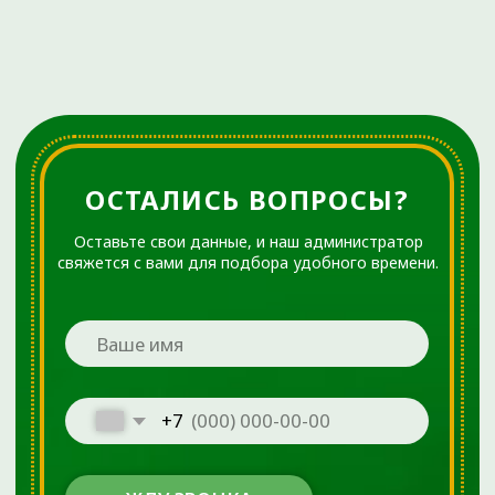
Все материалы данного сайта являются объектами
авторского права (в том числе дизайн). Запрещается
копирование, распространение (в том числе путем
копирования на другие сайты и ресурсы в Интернете) или
любое иное использование информации и объектов без
предварительного письменного согласия правообладателя.
Указание ссылки на источник информации является
обязательным.
ООО «ДЕМЕТРА»
Лицензия № Л041-01107-72/00646332 от 4 апреля 2023
года
ОГРН 1137232067895
ИНН 7224052230
Материалы, размещенные на данной странице, носят
информационный характер и предназначены для
образовательных целей. Посетители сайта не должны
использовать их в качестве медицинских рекомендаций.
Определение диагноза и выбор методики лечения остается
исключительной прерогативой вашего лечащего врача!
ООО «ДЕМЕТРА» не несёт ответственности за возможные
негативные последствия, возникшие в результате
использования информации, размещенной на сайте
ortho72.clinic
Администрация клиники принимает все меры по
своевременному обновлению размещённого на сайте