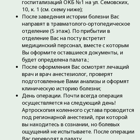
Период после выписки из стационара:
Средние сроки временной
нетрудоспособности после обычной
артроскопии коленного сустава составляют
около 2 недель у представителей
нерабочих специальностей и около 3-4
недель у пациентов рабочих
специальностей.;
Дальнейшее лечение проводится у
травматолога в амбулаторных условиях в
поликлинике по м/ж, либо в других
учреждениях поликлинического типа;
Перевязки и снятие швов осуществляются
врачом поликлиники в среднем на 5-7
сутки;
Важной рекомендацией после артроскопии
коленного сустава, на которой стоит
заострить отдельное внимание, является