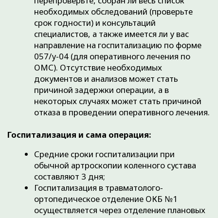
В день после операции очень важно
соблюдать постельный режим и не
передвигаться самостоятельно. Каждое
койко-место оснащено кнопкой вызова
медицинского персонала на случай
возникновения каких-либо потребностей.;
Выписка из отделения почти всегда
происходит на следующий день после
операции, после осмотра лечащим врачом.
Лечащий врач правильно активизирует Вас
(учит передвигаться с тростью или
костылями), а также производится
контрольная перевязка. При отсутствии
опасений лечащий врач выписывает Вас на
дальнейшее амбулаторное лечение с
выписным эпикризом, где отражены ваш
окончательный диагноз, объем
проведенного оперативного лечения и
дальнейшие рекомендации.