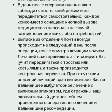
ограничение глубокого сгибания (более 90
градусов) в коленном суставе на срок не
менее 1 недели. Это очень важно для
минимизации рисков послеоперационного
кровотечения в полость сустава и для более
быстрого заживления оперированной
структуры коленного сустава.
Все остальные моменты, касающиеся
медикаментов и рекомендаций по ведению
Вас в послеоперационном периоде, будут
отражены в Вашем выписном эпикризе.