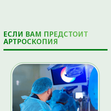
До госпитализации:
Очень важным моментом является
физический покой поврежденного сустава
до операции, не следует допускать
обострения имеющейся патологии сустава.
Чем «спокойнее» сустав, тем ниже риски
послеоперационных осложнений и быстрее
протекает реабилитация после
перенесенной операции;
Важно не допускать повреждения кожных
покровов в области предполагаемого
оперативного лечения (раны, ссадины и
т.д.);
Если Вы принимаете препараты,
разжижающие кровь (аспирин,