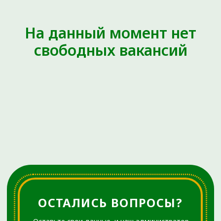
ОСТАЛИСЬ ВОПРОСЫ?
На данный момент нет
Оставьте свои данные, и наш администратор
свяжется с вами для подбора удобного времени.
свободных вакансий
+7
ЖДУ ЗВОНКА
Нажимая на кнопку ЖДУ ЗВОНКА,
вы даете
Согласие на обработку
персональных данных
и
принимаете
Пользовательское
соглашение
.