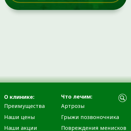
Методы лечения
Наши направления
Специалисты
Контакты
Полезные статьи
Карта сайта
+7 (3452) 560-266
+7 (3452) 588-599
г. Тюмень, ул. Пермякова, 3А, стр. 3
(2-й этаж)
Время работы:
Ежедневно с 08:00 до 20:00
info@ortho72.ru