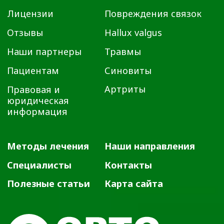
Все материалы данного сайта являются объектами
авторского права (в том числе дизайн). Запрещается
копирование, распространение (в том числе путем
копирования на другие сайты и ресурсы в Интернете) или
любое иное использование информации и объектов без
предварительного письменного согласия правообладателя.
Указание ссылки на источник информации является
обязательным.
ООО «ДЕМЕТРА»
Лицензия № Л041-01107-72/00646332 от 4 апреля 2023
года
ОГРН 1137232067895
ИНН 7224052230
Материалы, размещенные на данной странице, носят
информационный характер и предназначены для
образовательных целей. Посетители сайта не должны
использовать их в качестве медицинских рекомендаций.
Определение диагноза и выбор методики лечения остается
исключительной прерогативой вашего лечащего врача!
ООО «ДЕМЕТРА» не несёт ответственности за возможные
негативные последствия, возникшие в результате
использования информации, размещенной на сайте
ortho72.clinic
Администрация клиники принимает все меры по
своевременному обновлению размещённого на сайте
прайс-листа. Однако во избежание возможных
недоразумений советуем уточнять стоимость услуг в