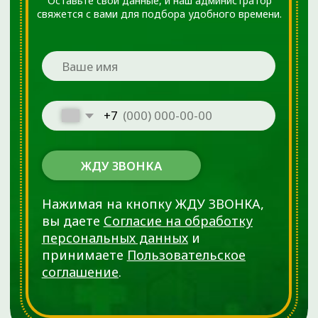
Что лечим:
О клинике:
Преимущества
Артрозы
Наши цены
Грыжи позвоночника
Наши акции
Повреждения менисков
Лицензии
Повреждения связок
Отзывы
Hallux valgus
Наши партнеры
Травмы
Пациентам
Синовиты
Артриты
Правовая и
юридическая
информация