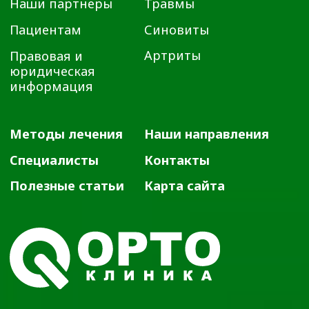
ООО «ДЕМЕТРА» не несёт ответственности за возможные
негативные последствия, возникшие в результате
использования информации, размещенной на сайте
ortho72.clinic
Администрация клиники принимает все меры по
своевременному обновлению размещённого на сайте
прайс-листа. Однако во избежание возможных
недоразумений советуем уточнять стоимость услуг в
регистратуре по телефону +7 (3452) 588-599. Размещенный
прайс не является офертой. Медицинские услуги
оказываются на основании договора.
© 2025 ОРТОКЛИНИКА (ООО «ДЕМЕТРА»)
ИМЕЮТСЯ ПРОТИВОПОКАЗАНИЯ.
НЕОБХОДИМО
ПРОКОНСУЛЬТИРОВАТЬСЯ СО
СПЕЦИАЛИСТОМ