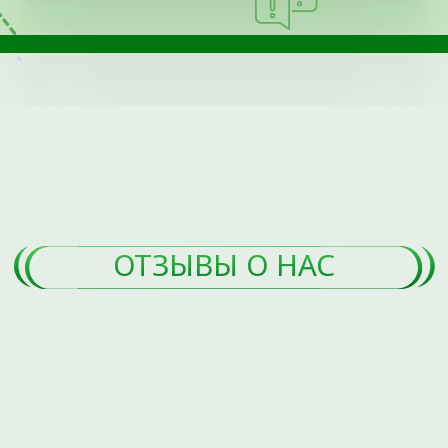
Наши партнеры
Травмы
Пациентам
Синовиты
Артриты
Правовая и
юридическая
информация
Методы лечения
Наши направления
Специалисты
Контакты
Полезные статьи
Карта сайта
+7 (3452) 560-266
+7 (3452) 588-599
г. Тюмень, ул. Пермякова, 3А, стр. 3
(2-й этаж)