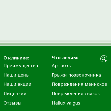
Время работы:
Ежедневно с 08:00 до 20:00
info@ortho72.ru
Все материалы данного сайта являются объектами
авторского права (в том числе дизайн). Запрещается
копирование, распространение (в том числе путем
копирования на другие сайты и ресурсы в Интернете) или
любое иное использование информации и объектов без
предварительного письменного согласия правообладателя.
Указание ссылки на источник информации является
обязательным.
ООО «ДЕМЕТРА»
Лицензия № Л041-01107-72/00646332 от 4 апреля 2023
года
ОГРН 1137232067895
ИНН 7224052230
Материалы, размещенные на данной странице, носят
информационный характер и предназначены для
образовательных целей. Посетители сайта не должны
использовать их в качестве медицинских рекомендаций.
Определение диагноза и выбор методики лечения остается
исключительной прерогативой вашего лечащего врача!