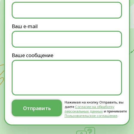
Что лечим:
О клинике:
Преимущества
Артрозы
Наши цены
Грыжи позвоночника
Наши акции
Повреждения менисков
Лицензии
Повреждения связок
Отзывы
Hallux valgus