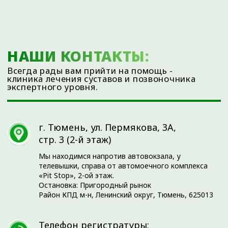
Остановка: Пригородный рынок
Район КПД м-н, Ленинский округ, Тюмень, 625013
Телефон регистратуры:
+7 (3452) 560-266
+7 (3452) 588-599
Время работы:
Ежедневно с 08:00 до 20:00
Наш e-mail:
info@ortho72.ru
Остались вопросы?
Напишите нам и вам обязательно ответят!
Ваше имя
Ваш e-mail