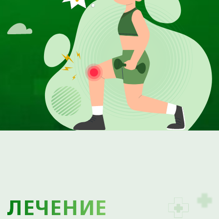
Преимущества
Артрозы
Наши цены
Грыжи позвоночника
Наши акции
Повреждения менисков
Лицензии
Повреждения связок
Отзывы
Hallux valgus
Наши партнеры
Травмы
Пациентам
Синовиты
Артриты
Правовая и
юридическая
информация
Методы лечения
Наши направления
Специалисты
Контакты
Полезные статьи
Карта сайта