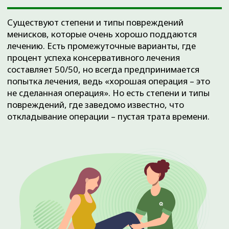
+7 (3452) 560-266
+7 (3452) 588-599
г. Тюмень, ул. Пермякова, 3А, стр. 3
(2-й этаж)
Время работы:
Ежедневно с 08:00 до 20:00
info@ortho72.ru
Все материалы данного сайта являются объектами
авторского права (в том числе дизайн). Запрещается
копирование, распространение (в том числе путем
копирования на другие сайты и ресурсы в Интернете) или
любое иное использование информации и объектов без
предварительного письменного согласия правообладателя.
Указание ссылки на источник информации является
обязательным.
ООО «ДЕМЕТРА»
Лицензия № Л041-01107-72/00646332 от 4 апреля 2023