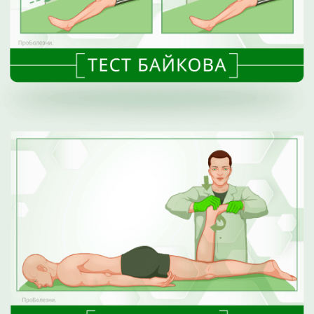
ОТЗЫВЫ О НАС
Медицинский центр
«Ортоклиника»
читать отзывы
Ортоклиника – это медицинский центр лечения
суставов и позвоночника экспертного уровня.
Мы ориентированы на тех, кто заботится о своем
здоровье и ищет высококачественное
медицинское обслуживание, профессиональную
экспертизу и внимательное отношение со стороны
врачей.
Мы с гордостью представляем достижения нашей
клиники.