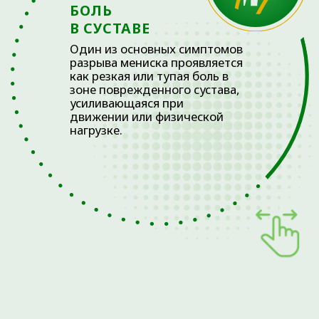
+7
ЗАПИСАТЬСЯ
Нажимая на кнопку Записаться, вы
даете
Согласие на обработку
персональных данных
и принимаете
Пользовательское соглашение
.
НЕКОТОРЫЕ ПОВРЕЖДЕНИЯ МОГУТ
ПРИВЕСТИ К РАЗВИТИЮ АРТРОЗА В
СУСТАВЕ В ДОЛГОСРОЧНОЙ
ПЕРСПЕКТИВЕ
ПРИЧИНЫ
В основе дегенерации межпозвоночных дисков
лежит аномальное механическое осевое
напряжение, к которому приводят следующие
факторы или их комбинация: