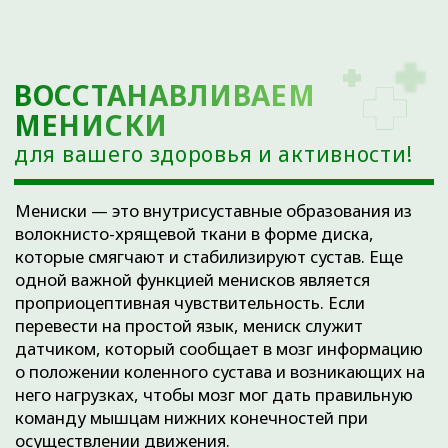
85% случаев по данным разных авторов), реже
травмируется наружный мениск (10–20% случаев),
и совсем редко обнаруживается травма обоих
менисков сразу (до 9% случаев).