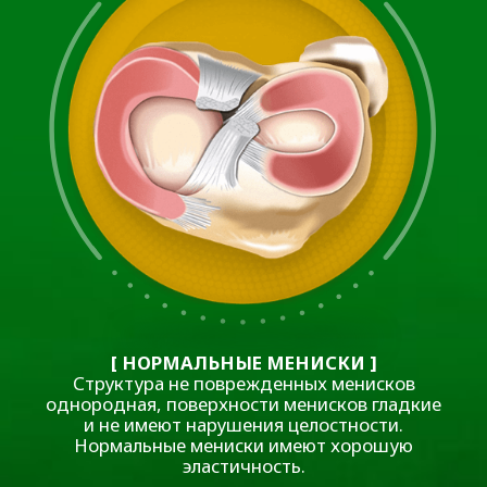
ПРОФИЛАКТИКА
Забота о здоровье суставов играет ключевую роль
в общем благополучии. Для предотвращения
разрывов мениска и поддержания суставов в
отличной форме рекомендуется: следить за своим
весом, укреплять мышцы ног, не злоупотреблять
положением сидя на корточках, уделять время
регулярным занятиям физической культурой, а
также соблюдать правильную технику при
выполнении упражнений. Наши специалисты
готовы помочь вам разработать индивидуальную
программу профилактики и поддержания
здоровья суставов.
Приходите к нам — забота о
ваших суставах в надежных руках.