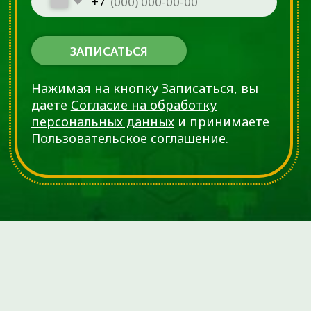
голени в коленном суставе. В это время врач
обращает внимание на возможные симптомы,
такие как болевые ощущения в колене, щелчки
или ограничение подвижности. Положительная
реакция на тест, включая боль или другие
симптомы, может указывать на наличие
повреждения мениска в коленном суставе.
Проба Апли (Эпли):
Проводится в положении лежа на животе с
согнутым коленным суставом. Врач давит на стопу
и поворачивает голень. Возникший болевой
синдром считается положительным завершением.
Тест на приседания
считается положительным,
если во время приседания пациент чувствует боль
в боковом или внутреннем отделе сустава.
Осмотр всегда должен включать тесты на
сопутствующую патологию связок: тест Лахмана и
тест "смещения оси вращения" для оценки
недостаточности передней крестообразной
связки, оценка вальгусной и варусной
устойчивости коленного сустава (отклонение
суставов кнаружи и кнутри).