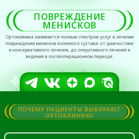
ведения в послеоперационном периоде.
ПОЧЕМУ ПАЦИЕНТЫ ВЫБИРАЮТ
ОРТОКЛИНИКУ
ПОЛНЫЙ СПЕКТР
УСЛУГ
Наша клиника специализируется на
проведении безоперационного лечения
повреждений менисков. Лечение менисков
проводится с применением самой
современной и высокоэффективной
аппаратуры в комплексе с медикаментозной
и локальной инъекционной терапией. В самых
тяжелых случаях мы проводим оперативное
лечение с применением современных и
проверенных методик.