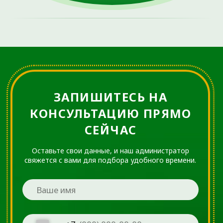
КЛИНИЧЕСКИЙ
ОСМОТР
Осмотр пациента начинается с оценки походки,
положения травмированной конечности,
количества выпота в суставе, состояния
четырёхглавой мышцы бедра, объёма активных и
пассивных движений в коленном суставе. Кроме
того, существует большое количество
провокационных тестов, позволяющих распознать
травму мениска, например, тест Байкова, проба
Апли (Эпли), тест на приседания и др.
Тест Байкова (в зарубежной литературе тест
Якоби):
Пациент сидит на кушетке или лежит на спине.
Затем врач сгибает ногу в колене под углом около
90 градусов, устанавливает палец в проекции
одного из менисков и производит разгибание