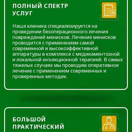
БОЛЬШОЙ
ПРАКТИЧЕСКИЙ
ОПЫТ
Наши врачи обладают большим опытом
безоперационного лечения патологии
опорно-двигательного аппарата и
используют самое лучшее и передовое в
хирургическом подходе. Наши врачи –
оперирующие хирурги ведущих клиник
Тюменской области. Это профессионалы
высочайшего класса и любящие свою
профессию люди.