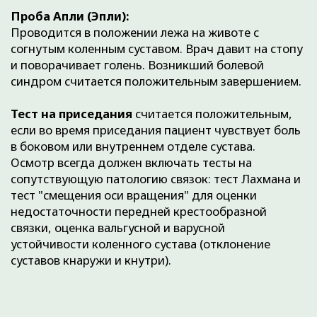
ОПЕРАТИВНОЕ
ЛЕЧЕНИЕ
В случаях, когда консервативное лечение
оказывается безуспешным или заведомо
нецелесообразным, прибегают к
хирургическому лечению, которое проводится
малотравматичным артроскопическим
методом.
В хирургическом лечении повреждений
менисков приоритетной является
органосохраняющая тактика — шов мениска,
которая осуществляется на базе нашей
клиники малотравматичным способом с
применением артроскопии. К сожалению, не
каждое повреждение мениска можно сшить.
Существуют повреждения менисков, которые
не подлежат сшиванию. В таких случаях
производится резекция мениска (частичное
или полное удаление повреждённого рога
мениска), которая также осуществляется на
базе нашей клиники малотравматичным
способом с применением артроскопии.