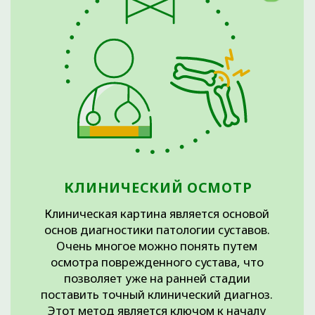
ТРАВМАТИЧЕСКИЕ
ПОВРЕЖДЕНИЯ МЕНИСКОВ
В глобальном смысле выделяют два типа
повреждения менисков: травматические и
дегенеративные.
Травматическими называют повреждения
менисков, возникающие после травмы
достаточной энергии. Как правило, такие типы
повреждений встречаются преимущественно у
молодых людей, ведущих активный образ жизни
(например, занимающихся спортом). При
рассмотрении данного повреждения «изнутри»
можно увидеть, что края таких повреждений
имеют четкие очертания и в подавляющем
большинстве хорошо сопоставимы между собой.