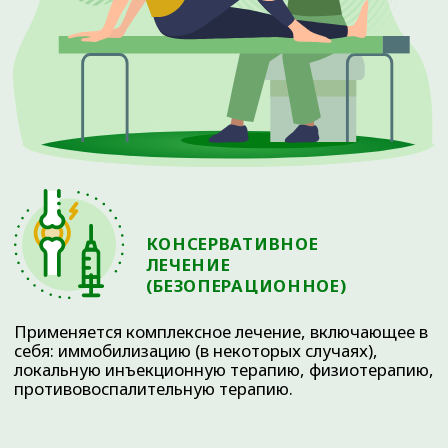
года
ОГРН 1137232067895
ИНН 7224052230
Материалы, размещенные на данной странице, носят
информационный характер и предназначены для
образовательных целей. Посетители сайта не должны
использовать их в качестве медицинских рекомендаций.
Определение диагноза и выбор методики лечения остается
исключительной прерогативой вашего лечащего врача!
ООО «ДЕМЕТРА» не несёт ответственности за возможные
негативные последствия, возникшие в результате
использования информации, размещенной на сайте
ortho72.clinic
Администрация клиники принимает все меры по
своевременному обновлению размещённого на сайте
прайс-листа. Однако во избежание возможных
недоразумений советуем уточнять стоимость услуг в
регистратуре по телефону +7 (3452) 588-599. Размещенный
прайс не является офертой. Медицинские услуги
оказываются на основании договора.
© 2025 ОРТОКЛИНИКА (ООО «ДЕМЕТРА»)
ИМЕЮТСЯ ПРОТИВОПОКАЗАНИЯ.