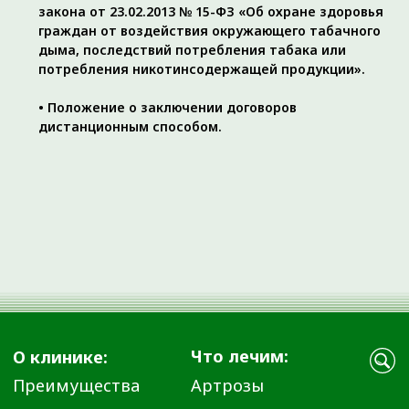
Ежедневно с 08:00 до 20:00
info@ortho72.ru
Все материалы данного сайта являются объектами
авторского права (в том числе дизайн). Запрещается
копирование, распространение (в том числе путем
копирования на другие сайты и ресурсы в Интернете) или
любое иное использование информации и объектов без
предварительного письменного согласия правообладателя.
Указание ссылки на источник информации является
обязательным.
ООО «ДЕМЕТРА»
Лицензия № Л041-01107-72/00646332 от 4 апреля 2023
года
ОГРН 1137232067895
ИНН 7224052230
Материалы, размещенные на данной странице, носят
информационный характер и предназначены для
образовательных целей. Посетители сайта не должны
использовать их в качестве медицинских рекомендаций.
Определение диагноза и выбор методики лечения остается
исключительной прерогативой вашего лечащего врача!
ООО «ДЕМЕТРА» не несёт ответственности за возможные