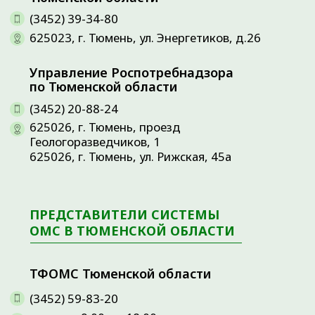
8 (800) 100-07-02
пн.- пт. с 8.45 до 17.30
Филиал ООО «Капитал-МС» в
Тюменской области
(3452) 56-89-55, (3452) 79-00-39,
8 (800) 100-81-02
пн.-пт. с 9.00 до 18.00
ДОКУМЕНТЫ
• Информация об учредителе.
• Информация о структуре и органах
управления, контактная информация.
• Информация о результатах специальной оценки
условий труда.
• О графике приема граждан руководителем
медицинской организации и иными
уполномоченными лицами.
• Информация по соблюдению Федерального