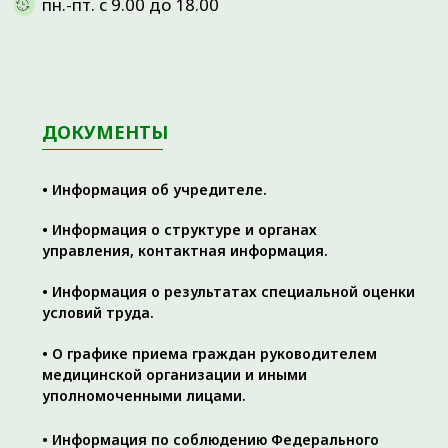
Пациентам
Синовиты
Артриты
Правовая и
юридическая
информация
Методы лечения
Наши направления
Специалисты
Контакты
Полезные статьи
Карта сайта
+7 (3452) 560-266
+7 (3452) 588-599
г. Тюмень, ул. Пермякова, 3А, стр. 3
(2-й этаж)
Время работы: