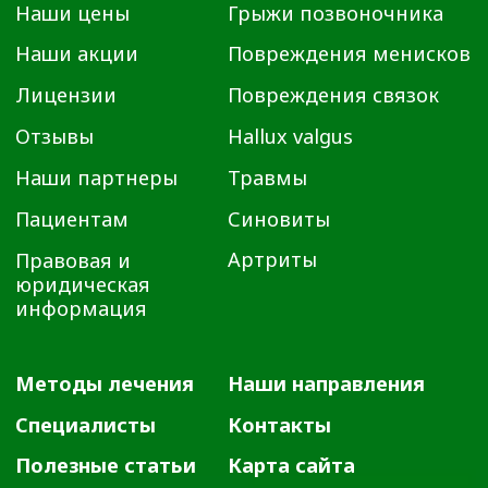
негативные последствия, возникшие в результате
использования информации, размещенной на сайте
ortho72.clinic
Администрация клиники принимает все меры по
своевременному обновлению размещённого на сайте
прайс-листа. Однако во избежание возможных
недоразумений советуем уточнять стоимость услуг в
регистратуре по телефону +7 (3452) 588-599. Размещенный
прайс не является офертой. Медицинские услуги
оказываются на основании договора.
© 2025 ОРТОКЛИНИКА (ООО «ДЕМЕТРА»)
ИМЕЮТСЯ ПРОТИВОПОКАЗАНИЯ.
НЕОБХОДИМО
ПРОКОНСУЛЬТИРОВАТЬСЯ СО
СПЕЦИАЛИСТОМ