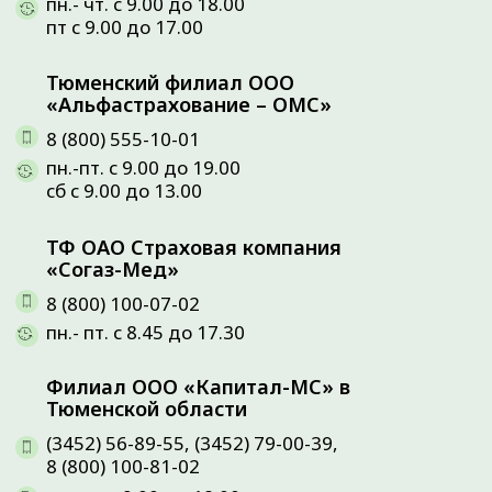
закона от 23.02.2013 № 15-ФЗ «Об охране здоровья
граждан от воздействия окружающего табачного
дыма, последствий потребления табака или
потребления никотинсодержащей продукции».
• Положение о заключении договоров
дистанционным способом.
Что лечим:
О клинике:
Преимущества
Артрозы
Наши цены
Грыжи позвоночника
Наши акции
Повреждения менисков
Лицензии
Повреждения связок
Отзывы
Hallux valgus
Наши партнеры
Травмы