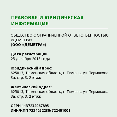
3а, стр. 3, 2 этаж
ОГРН 1137232067895
ИНН/КПП 7224052230/722401001
Лицензия № Л041-01107-72/00646332 от 4 апреля
2023 года
Выдана Департаментом здравоохранения Тюменской
области
Лицензии
Главный врач
КОНТРОЛИРУЮЩИЕ ОРГАНЫ
Департамент здравоохранения
Тюменской области
(3452) 42-78-00
625000, г. Тюмень, ул. Советская, д.61
Территориальный орган
Росздравнадзора по
Тюменской области
(3452) 39-34-80
625023, г. Тюмень, ул. Энергетиков, д.26