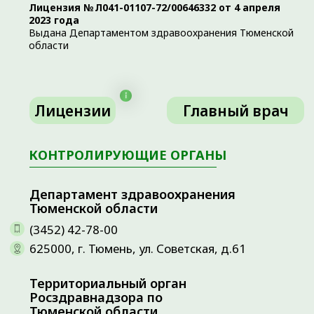
Управление Роспотребнадзора
по Тюменской области
(3452) 20-88-24
625026, г. Тюмень, проезд
Геологоразведчиков, 1
625026, г. Тюмень, ул. Рижская, 45а
ПРЕДСТАВИТЕЛИ СИСТЕМЫ
ОМС В ТЮМЕНСКОЙ ОБЛАСТИ
ТФОМС Тюменской области
(3452) 59-83-20
пн.- чт. с 9.00 до 18.00
пт с 9.00 до 17.00
Тюменский филиал ООО
«Альфастрахование – ОМС»
8 (800) 555-10-01
пн.-пт. с 9.00 до 19.00
сб с 9.00 до 13.00
ТФ ОАО Страховая компания
«Согаз-Мед»